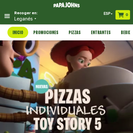
Recoger en:
ESP
0
Leganés
INICIO
PROMOCIONES
PIZZAS
ENTRANTES
BEBID