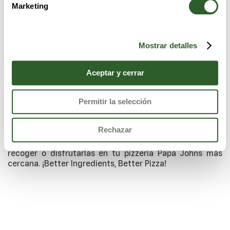
Marketing
Mostrar detalles
Aceptar y cerrar
Permitir la selección
Descubre nuestras deliciosas pizzas Papa Johns
realizadas con los mejores ingredientes, masa fresca,
Rechazar
salsa de tomate, queso 100% mozzarella y vegetales
recién cortados. Pídelas con entrega a domicilio, para
recoger o disfrutarlas en tu pizzería Papa Johns más
cercana. ¡Better Ingredients, Better Pizza!