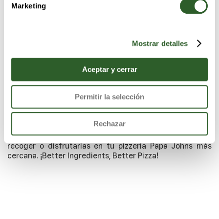
Marketing
Mostrar detalles
Aceptar y cerrar
Permitir la selección
Descubre nuestras deliciosas pizzas Papa Johns
realizadas con los mejores ingredientes, masa fresca,
Rechazar
salsa de tomate, queso 100% mozzarella y vegetales
recién cortados. Pídelas con entrega a domicilio, para
recoger o disfrutarlas en tu pizzería Papa Johns más
cercana. ¡Better Ingredients, Better Pizza!