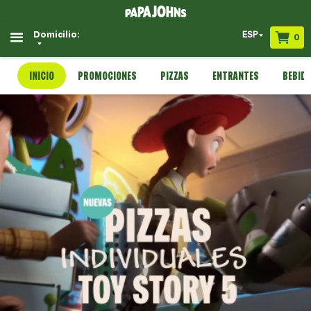
ESP
Domicilio:
0
INICIO
PROMOCIONES
PIZZAS
ENTRANTES
BEBID