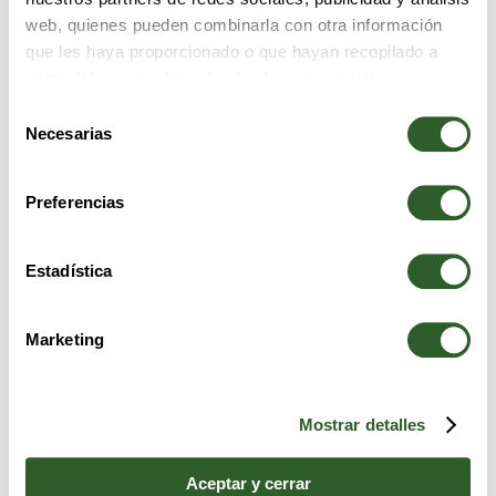
web, quienes pueden combinarla con otra información
que les haya proporcionado o que hayan recopilado a
partir del uso que haya hecho de sus servicios.
Selección
de
Necesarias
consentimiento
Preferencias
EXPLORA NUESTRO MENÚ
Estadística
Marketing
Mostrar detalles
Aceptar y cerrar