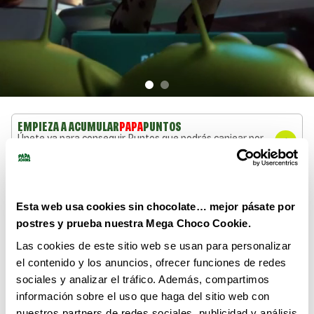
EMPIEZA A ACUMULAR
PAPA
PUNTOS
Únete ya para conseguir Puntos que podrás canjear por
deliciosas recompensas. Por cada 1€ acumularás 10 Papa
Puntos.
PIZZERÍA PAPA JOHNS ESPAÑA
PROMOS DESTACADAS
Esta web usa cookies sin chocolate… mejor pásate por
ver todas
postres y prueba nuestra Mega Choco Cookie.
Las cookies de este sitio web se usan para personalizar
el contenido y los anuncios, ofrecer funciones de redes
sociales y analizar el tráfico. Además, compartimos
información sobre el uso que haga del sitio web con
nuestros partners de redes sociales, publicidad y análisis