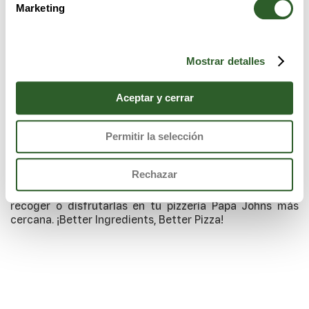
Marketing
Mostrar detalles
Aceptar y cerrar
Permitir la selección
Descubre nuestras deliciosas pizzas Papa Johns
realizadas con los mejores ingredientes, masa fresca,
Rechazar
salsa de tomate, queso 100% mozzarella y vegetales
recién cortados. Pídelas con entrega a domicilio, para
recoger o disfrutarlas en tu pizzería Papa Johns más
cercana. ¡Better Ingredients, Better Pizza!