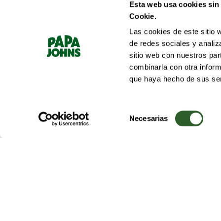
Esta web usa cookies sin
Cookie.
Las cookies de este sitio 
de redes sociales y analiz
sitio web con nuestros par
combinarla con otra inform
que haya hecho de sus ser
Selección
de
Necesarias
consentimiento
PAPA JOHNS
Acerca de nosotros
Trabaja con Nosotros
Papa John's Int.