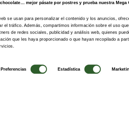
 chocolate… mejor pásate por postres y prueba nuestra Mega
web se usan para personalizar el contenido y los anuncios, ofrec
ar el tráfico. Además, compartimos información sobre el uso que
tners de redes sociales, publicidad y análisis web, quienes pue
ación que les haya proporcionado o que hayan recopilado a parti
vicios.
Preferencias
Estadística
Marketi
CALIDAD Y PRODUCTO
FRANQUICIAS
Ingredientes
Información
Listado de alérgenos
Formulario de
Valores nutricionales
contacto