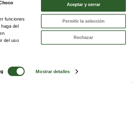
 Choco
Aceptar y cerrar
er funciones
Permitir la selección
 haga del
den
Rechazar
r del uso
ng
Mostrar detalles
CARTA
LEGAL
Promociones
Aviso legal
Pizzas
Condiciones generales
Entrantes
de venta