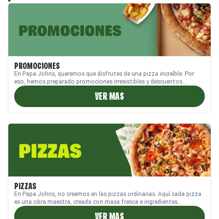
PROMOCIONES
En Papa Johns, queremos que disfrutes de una pizza increíble. Por
eso, hemos preparado promociones irresistibles y descuentos
exclusivos, pensados para que disfrutes cada bocado.
VER MAS
PIZZAS
En Papa Johns, no creemos en las pizzas ordinarias. Aquí cada pizza
es una obra maestra, creada con masa fresca e ingredientes
seleccionados. ¿Queso extra o una explosión de toppings? una
VER MAS
auténtica experiencia de sabor en cada bocado.