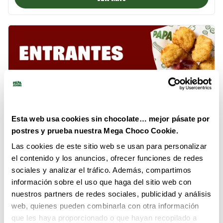
ENTRANTES
Complementa tu pizza con nuestros deliciosos acompañamientos.
VER MAS
Esta web usa cookies sin chocolate… mejor pásate por
postres y prueba nuestra Mega Choco Cookie.
Las cookies de este sitio web se usan para personalizar
el contenido y los anuncios, ofrecer funciones de redes
sociales y analizar el tráfico. Además, compartimos
información sobre el uso que haga del sitio web con
nuestros partners de redes sociales, publicidad y análisis
POSTRES
web, quienes pueden combinarla con otra información
Nuestros postres son la opción perfecta para satisfacer tu antojo de
que les haya proporcionado o que hayan recopilado a
algo dulce después de una deliciosa pizza.