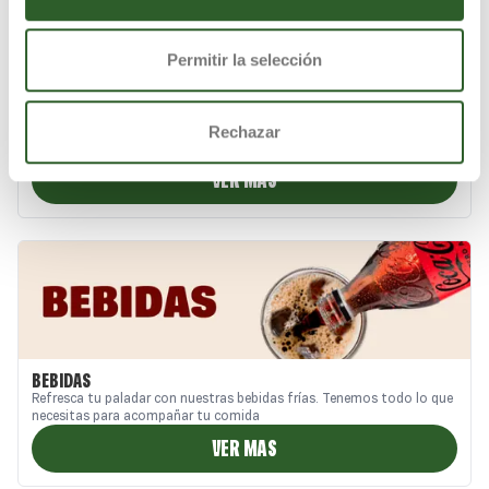
Permitir la selección
PIZZAS
Rechazar
En Papa Johns, no creemos en las pizzas ordinarias. Aquí cada pizza
es una obra maestra, creada con masa fresca e ingredientes
seleccionados. ¿Queso extra o una explosión de toppings? una
VER MAS
auténtica experiencia de sabor en cada bocado.
BEBIDAS
Refresca tu paladar con nuestras bebidas frías. Tenemos todo lo que
necesitas para acompañar tu comida
VER MAS