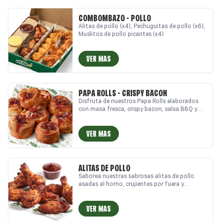
los mejores combos y comida a domicilio?
También puedes recogerlos en nuestras
COMBOMBAZO - POLLO
pizzerías Papa Johns. ¡Llévatelo!
Alitas de pollo (x4), Pechuguitas de pollo (x6),
Muslitos de pollo picantes (x4)
VER MAS
PAPA ROLLS - CRISPY BACON
Disfruta de nuestros Papa Rolls elaborados
con masa fresca, crispy bacon, salsa BBQ y
auténtico queso mozzarella. Cada rollo es
crujiente por fuera y lleno de sabor por dentro,
ideal como aperitivo o acompañamiento. (x8)
VER MAS
¿Te apetece disfrutar de los mejores Papa
Rolls y comida a domicilio? También puedes
recogerlos en nuestras pizzerías Papa Johns.
¡Pide ya!
ALITAS DE POLLO
Saborea nuestras sabrosas alitas de pollo
asadas al horno, crujientes por fuera y
jugosas por dentro, acompañadas de una
deliciosa salsa. (x8) ¿Te apetece disfrutar de
las mejores alitas y comida a domicilio?
VER MAS
También puedes recogerlas en nuestras