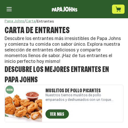
Papa Johns
/
Carta
/
Entrantes
CARTA DE ENTRANTES
Descubre los entrantes más irresistibles de Papa Johns
y comienza tu comida con sabor único. Explora nuestra
selección de entrantes deliciosos y comparte
momentos llenos de sabor. ¡Haz de tus entrantes el
inicio perfecto hoy mismo!
DESCUBRE LOS MEJORES ENTRANTES EN
PAPA JOHNS
MUSLITOS DE POLLO PICANTES
Nuestros tiernos muslitos de pollo
empanados y deshuesados con un toque
picante son la elección perfecta para disfrutar
como comida a domicilio o comida a recoger.
Horneados al momento para lograr la mezcla
VER MAS
ideal entre jugosidad y crujiente, y
acompañados de salsa especial (x8). Pídelos
ahora y disfruta de una auténtica explosión