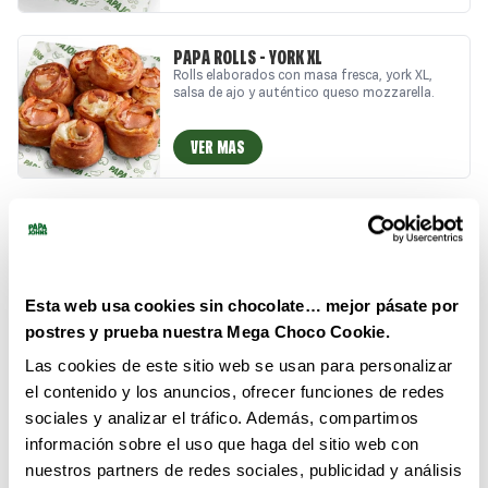
¿Te apetece disfrutar de los mejores Papa
Rolls y comida a domicilio? También puedes
recogerlos en nuestras pizzerías Papa Johns.
PAPA ROLLS - YORK XL
¡Acompáñalos con tu pizza favorita!
Rolls elaborados con masa fresca, york XL,
salsa de ajo y auténtico queso mozzarella.
VER MAS
PAPA ROLLS - PEPPERONI
Disfruta de nuestros Papa Rolls elaborados
con masa fresca, pepperoni crujiente, salsa de
ajo y auténtico queso mozzarella. Estos rolls
son la combinación perfecta de sabores
Esta web usa cookies sin chocolate… mejor pásate por
irresistibles. (x8) ¿Te apetece disfrutar de los
VER MAS
mejores Papa Rolls y comida a domicilio?
postres y prueba nuestra Mega Choco Cookie.
También puedes recogerlos en nuestras
pizzerías Papa Johns. ¡Haz tu pedido!
Las cookies de este sitio web se usan para personalizar
PAN DE AJO MOZZARELLA
el contenido y los anuncios, ofrecer funciones de redes
Masa fresca cubierta con nuestra mítica salsa
sociales y analizar el tráfico. Además, compartimos
de ajo y auténtico queso mozzarella + salsa.
información sobre el uso que haga del sitio web con
nuestros partners de redes sociales, publicidad y análisis
VER MAS