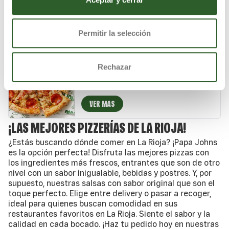
auténtico queso mozzarella.
VER MAS
Permitir la selección
PIZZA ESPECIAL DE JOHN
Rechazar
Salsa de tomate natural, carne de cerdo
especiada, pepperoni crujiente, mezcla 5
quesos italianos, auténtico queso mozzarella
y un toque de especias italianas.
VER MAS
¡LAS MEJORES PIZZERÍAS DE LA RIOJA!
¿Estás buscando dónde comer en La Rioja? ¡Papa Johns
es la opción perfecta! Disfruta las mejores pizzas con
los ingredientes más frescos, entrantes que son de otro
nivel con un sabor inigualable, bebidas y postres. Y, por
supuesto, nuestras salsas con sabor original que son el
toque perfecto. Elige entre delivery o pasar a recoger,
ideal para quienes buscan comodidad en sus
restaurantes favoritos en La Rioja. Siente el sabor y la
calidad en cada bocado. ¡Haz tu pedido hoy en nuestras