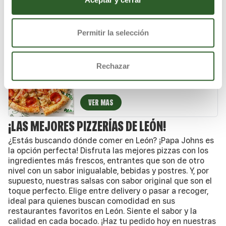
auténtico queso mozzarella.
VER MAS
Permitir la selección
PIZZA ESPECIAL DE JOHN
Rechazar
Salsa de tomate natural, carne de cerdo
especiada, pepperoni crujiente, mezcla 5
quesos italianos, auténtico queso mozzarella
y un toque de especias italianas.
VER MAS
¡LAS MEJORES PIZZERÍAS DE LEÓN!
¿Estás buscando dónde comer en León? ¡Papa Johns es
la opción perfecta! Disfruta las mejores pizzas con los
ingredientes más frescos, entrantes que son de otro
nivel con un sabor inigualable, bebidas y postres. Y, por
supuesto, nuestras salsas con sabor original que son el
toque perfecto. Elige entre delivery o pasar a recoger,
ideal para quienes buscan comodidad en sus
restaurantes favoritos en León. Siente el sabor y la
calidad en cada bocado. ¡Haz tu pedido hoy en nuestras