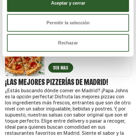
Salsa de tomate natural, piña, york XL y
Aceptar y cerrar
auténtico queso mozzarella.
VER MAS
Permitir la selección
PIZZA ESPECIAL DE JOHN
Rechazar
Salsa de tomate natural, carne de cerdo
especiada, pepperoni crujiente, mezcla 5
quesos italianos, auténtico queso mozzarella
y un toque de especias italianas.
VER MAS
¡LAS MEJORES PIZZERÍAS DE MADRID!
¿Estás buscando dónde comer en Madrid? ¡Papa Johns
es la opción perfecta! Disfruta las mejores pizzas con
los ingredientes más frescos, entrantes que son de otro
nivel con un sabor inigualable, bebidas y postres. Y, por
supuesto, nuestras salsas con sabor original que son el
toque perfecto. Elige entre delivery o pasar a recoger,
ideal para quienes buscan comodidad en sus
restaurantes favoritos en Madrid. Siente el sabor y la