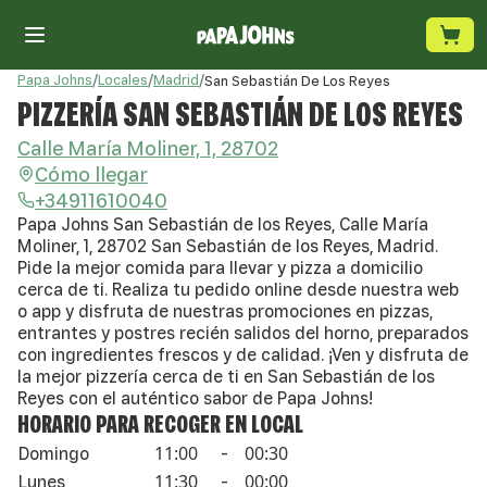
Papa Johns
/
Locales
/
Madrid
/
San Sebastián De Los Reyes
PIZZERÍA SAN SEBASTIÁN DE LOS REYES
Calle María Moliner, 1, 28702
Cómo llegar
+34911610040
Papa Johns San Sebastián de los Reyes, Calle María
Moliner, 1, 28702 San Sebastián de los Reyes, Madrid.
Pide la mejor comida para llevar y pizza a domicilio
cerca de ti. Realiza tu pedido online desde nuestra web
o app y disfruta de nuestras promociones en pizzas,
entrantes y postres recién salidos del horno, preparados
con ingredientes frescos y de calidad. ¡Ven y disfruta de
la mejor pizzería cerca de ti en San Sebastián de los
Reyes con el auténtico sabor de Papa Johns!
HORARIO PARA RECOGER EN LOCAL
11:00
00:30
Domingo
-
11:30
00:00
Lunes
-