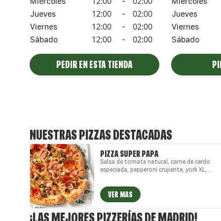
12:00
02:00
Miércoles
-
Miércoles
12:00
02:00
Jueves
-
Jueves
12:00
02:00
Viernes
-
Viernes
12:00
02:00
Sábado
-
Sábado
PEDIR EN ESTA TIENDA
PI
NUESTRAS PIZZAS DESTACADAS
PIZZA SUPER PAPA
Salsa de tomate natural, carne de cerdo
especiada, pepperoni crujiente, york XL,
pimiento verde fresco, aceitunas negras
de Sevilla, champiñón Portobello, cebolla
fresca y auténtico queso mozzarella.
VER MAS
¡LAS MEJORES PIZZERÍAS DE MADRID!