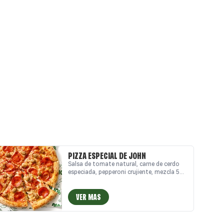
PIZZA ESPECIAL DE JOHN
Salsa de tomate natural, carne de cerdo
especiada, pepperoni crujiente, mezcla 5
quesos italianos, auténtico queso
mozzarella y un toque de especias
italianas.
VER MAS