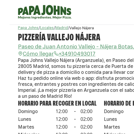
Papa Johns
/
Locales
/
Madrid
/
Vallejo Nájera
PIZZERÍA VALLEJO NÁJERA
Paseo de Juan Antonio Vallejo - Nájera Botas
Cómo llegar
+34910493017
Papa Johns Vallejo Nájera (Arganzuela), en Paseo del 
28005 Madrid, somos tu pizzería cerca de Puerta de 
delivery de pizza a domicilio o comida para llevar co
Haz tu pedido online vía web o app: disfruta promoc
fresca, entrantes y postres con ingredientes de cali
Imperial. ¡La mejor pizzería en Arganzuela con el sa
a un paso de Madrid Río!
HORARIO PARA RECOGER EN LOCAL
HORARIO DE 
12:00
02:00
Domingo
-
Domingo
12:00
02:00
Lunes
-
Lunes
12:00
02:00
Martes
-
Martes