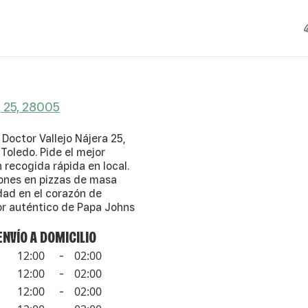
, 25, 28005
Doctor Vallejo Nájera 25,
Toledo. Pide el mejor
n recogida rápida en local.
iones en pizzas de masa
dad en el corazón de
bor auténtico de Papa Johns
ENVÍO A DOMICILIO
12:00
02:00
-
12:00
02:00
-
12:00
02:00
-