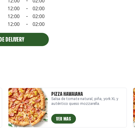
12:00
02:00
-
12:00
02:00
-
12:00
02:00
-
12:00
02:00
-
DE DELIVERY
PIZZA HAWAIANA
Salsa de tomate natural, piña, york XL y
auténtico queso mozzarella.
VER MAS