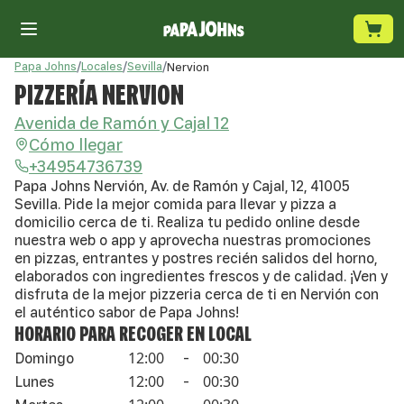
Papa Johns
/
Locales
/
Sevilla
/
Nervion
PIZZERÍA NERVION
Avenida de Ramón y Cajal 12
Cómo llegar
+34954736739
Papa Johns Nervión, Av. de Ramón y Cajal, 12, 41005
Sevilla. Pide la mejor comida para llevar y pizza a
domicilio cerca de ti. Realiza tu pedido online desde
nuestra web o app y aprovecha nuestras promociones
en pizzas, entrantes y postres recién salidos del horno,
elaborados con ingredientes frescos y de calidad. ¡Ven y
disfruta de la mejor pizzeria cerca de ti en Nervión con
el auténtico sabor de Papa Johns!
HORARIO PARA RECOGER EN LOCAL
12:00
00:30
Domingo
-
12:00
00:30
Lunes
-