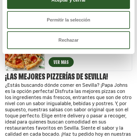
auténtico queso mozzarella.
VER MAS
Permitir la selección
PIZZA ESPECIAL DE JOHN
Rechazar
Salsa de tomate natural, carne de cerdo
especiada, pepperoni crujiente, mezcla 5
quesos italianos, auténtico queso mozzarella
y un toque de especias italianas.
VER MAS
¡LAS MEJORES PIZZERÍAS DE SEVILLA!
¿Estás buscando dónde comer en Sevilla? ¡Papa Johns
es la opción perfecta! Disfruta las mejores pizzas con
los ingredientes más frescos, entrantes que son de otro
nivel con un sabor inigualable, bebidas y postres. Y, por
supuesto, nuestras salsas con sabor original que son el
toque perfecto. Elige entre delivery o pasar a recoger,
ideal para quienes buscan comodidad en sus
restaurantes favoritos en Sevilla. Siente el sabor y la
calidad en cada bocado. ¡Haz tu pedido hoy en nuestras