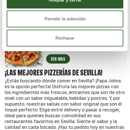
auténtico queso mozzarella.
VER MAS
Permitir la selección
PIZZA ESPECIAL DE JOHN
Rechazar
Salsa de tomate natural, carne de cerdo
especiada, pepperoni crujiente, mezcla 5
quesos italianos, auténtico queso mozzarella
y un toque de especias italianas.
VER MAS
¡LAS MEJORES PIZZERÍAS DE SEVILLA!
¿Estás buscando dónde comer en Sevilla? ¡Papa Johns
es la opción perfecta! Disfruta las mejores pizzas con
los ingredientes más frescos, entrantes que son de otro
nivel con un sabor inigualable, bebidas y postres. Y, por
supuesto, nuestras salsas con sabor original que son el
toque perfecto. Elige entre delivery o pasar a recoger,
ideal para quienes buscan comodidad en sus
restaurantes favoritos en Sevilla. Siente el sabor y la
calidad en cada bocado. ¡Haz tu pedido hoy en nuestras