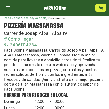
Papa Johns
/
Locales
/
Valencia
/
Massanassa
PIZZERÍA MASSANASSA
Carrer de Josep Alba I Alba 19
Cómo llegar
+34961114664
Papa Johns Massanassa, Carrer de Josep Alba i Alba, 19,
46470 Massanassa, Valencia, España. Pide la mejor
comida para llevar y a domicilio cerca de ti. Realiza tu
pedido online desde nuestra web o app y aprovecha
nuestras promociones en pizzas, entrantes y postres
recién salidos del horno con los ingredientes más
frescos y de calidad. ¡Ven y disfruta de la mejor pizzería
cerca de ti en Massanassa con el auténtico sabor de
Papa Johns!
HORARIO PARA RECOGER EN LOCAL
12:00
00:00
Domingo
-
12:00
00:00
Lunes
-