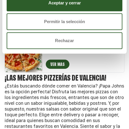
Salsa de tomate natural, piña, york XL y
Aceptar y cerrar
auténtico queso mozzarella.
VER MAS
Permitir la selección
PIZZA ESPECIAL DE JOHN
Rechazar
Salsa de tomate natural, carne de cerdo
especiada, pepperoni crujiente, mezcla 5
quesos italianos, auténtico queso mozzarella
y un toque de especias italianas.
VER MAS
¡LAS MEJORES PIZZERÍAS DE VALENCIA!
¿Estás buscando dónde comer en Valencia? ¡Papa Johns
es la opción perfecta! Disfruta las mejores pizzas con
los ingredientes más frescos, entrantes que son de otro
nivel con un sabor inigualable, bebidas y postres. Y, por
supuesto, nuestras salsas con sabor original que son el
toque perfecto. Elige entre delivery o pasar a recoger,
ideal para quienes buscan comodidad en sus
restaurantes favoritos en Valencia. Siente el sabor y la