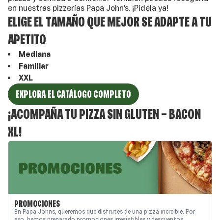
en nuestras pizzerías Papa John’s. ¡Pídela ya!
ELIGE EL TAMAÑO QUE MEJOR SE ADAPTE A TU
APETITO
Mediana
Familiar
XXL
EXPLORA EL CATÁLOGO COMPLETO
¡
ACOMPAÑA TU
PIZZA SIN GLUTEN – BACON
XL
!
PROMOCIONES
En Papa Johns, queremos que disfrutes de una pizza increíble. Por
eso, hemos preparado promociones irresistibles y descuentos