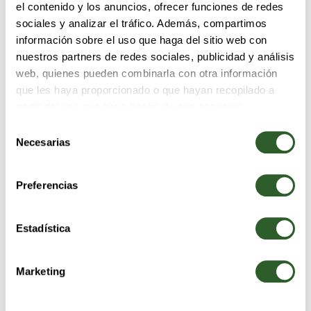
el contenido y los anuncios, ofrecer funciones de redes
Refresca tu paladar con nuestras bebidas frías. Tenemos todo lo que
necesitas para acompañar tu comida
sociales y analizar el tráfico. Además, compartimos
VER MAS
información sobre el uso que haga del sitio web con
nuestros partners de redes sociales, publicidad y análisis
web, quienes pueden combinarla con otra información
que les haya proporcionado o que hayan recopilado a
partir del uso que haya hecho de sus servicios.
Selección
Necesarias
de
consentimiento
POSTRES
Nuestros postres son la opción perfecta para satisfacer tu antojo de
Preferencias
algo dulce después de una deliciosa pizza.
VER MAS
Estadística
Marketing