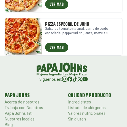
VER MAS
PIZZA ESPECIAL DE JOHN
Salsa de tomate natural, carne de cerdo
especiada, pepperoni crujiente, mezcla 5
quesos italianos, auténtico queso mozzarella
y un toque de especias italianas.
VER MAS
Siguenos en:
PAPA JOHNS
CALIDAD Y PRODUCTO
Acerca de nosotros
Ingredientes
Trabaja con Nosotros
Listado de alérgenos
Papa Johns Int.
Valores nutricionales
Nuestros locales
Sin gluten
Blog